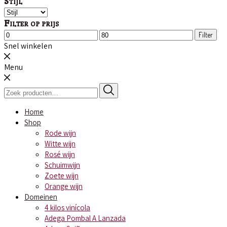
Stijl
Filter op prijs
Min.
Max.
Filter
prijs
prijs
Snel winkelen
Menu
Zoeken
naar:
Home
Shop
Rode wijn
Witte wijn
Rosé wijn
Schuimwijn
Zoete wijn
Orange wijn
Domeinen
4 kilos vinícola
Adega Pombal A Lanzada