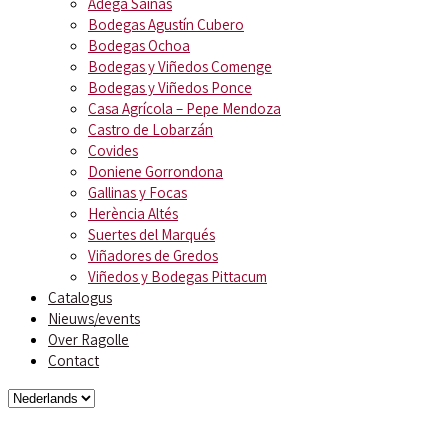
Adega Saiñas
Bodegas Agustín Cubero
Bodegas Ochoa
Bodegas y Viñedos Comenge
Bodegas y Viñedos Ponce
Casa Agrícola – Pepe Mendoza
Castro de Lobarzán
Covides
Doniene Gorrondona
Gallinas y Focas
Herència Altés
Suertes del Marqués
Viñadores de Gredos
Viñedos y Bodegas Pittacum
Catalogus
Nieuws/events
Over Ragolle
Contact