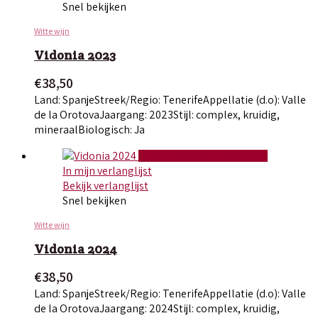
Snel bekijken
Witte wijn
Vidonia 2023
€
38,50
Land: Spanje
Streek/Regio: Tenerife
Appellatie (d.o): Valle
de la Orotova
Jaargang: 2023
Stijl: complex, kruidig,
mineraal
Biologisch: Ja
TOEVOEGEN AAN WINKELWAGEN
In mijn verlanglijst
Bekijk verlanglijst
Snel bekijken
Witte wijn
Vidonia 2024
€
38,50
Land: Spanje
Streek/Regio: Tenerife
Appellatie (d.o): Valle
de la Orotova
Jaargang: 2024
Stijl: complex, kruidig,