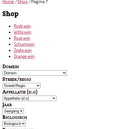
Home
/
Shop
/
Pagina 7
Shop
Rode wijn
Witte wijn
Rosé wijn
Schuimwijn
Zoete wijn
Orange wijn
Domein
Streek/regio
Appellatie (d.o)
Jaar
Biologisch