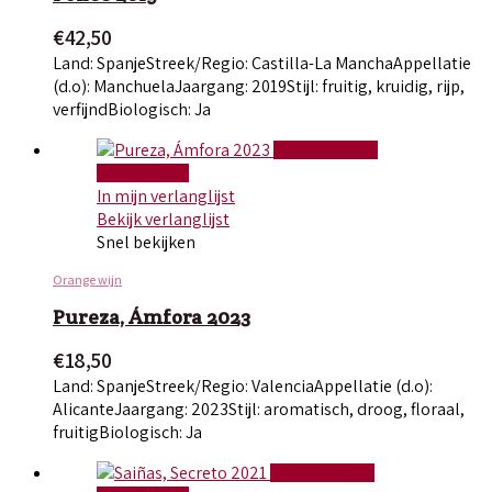
€
42,50
Land: Spanje
Streek/Regio: Castilla-La Mancha
Appellatie
(d.o): Manchuela
Jaargang: 2019
Stijl: fruitig, kruidig, rijp,
verfijnd
Biologisch: Ja
TOEVOEGEN AAN
WINKELWAGEN
In mijn verlanglijst
Bekijk verlanglijst
Snel bekijken
Orange wijn
Pureza, Ámfora 2023
€
18,50
Land: Spanje
Streek/Regio: Valencia
Appellatie (d.o):
Alicante
Jaargang: 2023
Stijl: aromatisch, droog, floraal,
fruitig
Biologisch: Ja
TOEVOEGEN AAN