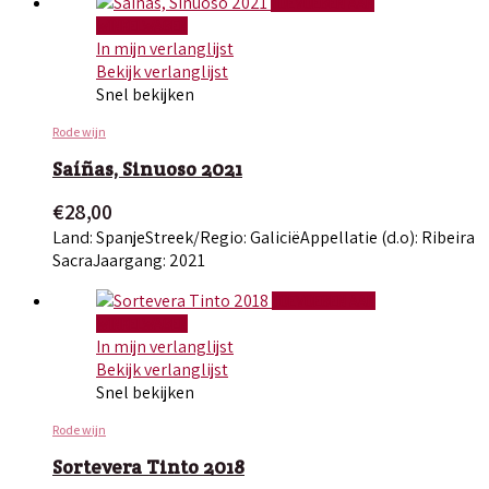
TOEVOEGEN AAN
WINKELWAGEN
In mijn verlanglijst
Bekijk verlanglijst
Snel bekijken
Rode wijn
Saíñas, Sinuoso 2021
€
28,00
Land: Spanje
Streek/Regio: Galicië
Appellatie (d.o): Ribeira
Sacra
Jaargang: 2021
TOEVOEGEN AAN
WINKELWAGEN
In mijn verlanglijst
Bekijk verlanglijst
Snel bekijken
Rode wijn
Sortevera Tinto 2018