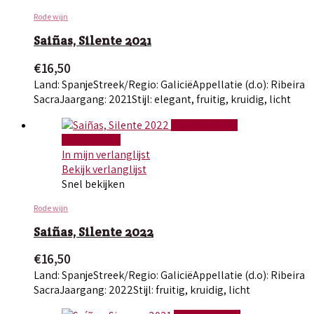
Rode wijn
Saiñas, Silente 2021
€
16,50
Land: Spanje
Streek/Regio: Galicië
Appellatie (d.o): Ribeira
Sacra
Jaargang: 2021
Stijl: elegant, fruitig, kruidig, licht
TOEVOEGEN AAN
WINKELWAGEN
In mijn verlanglijst
Bekijk verlanglijst
Snel bekijken
Rode wijn
Saiñas, Silente 2022
€
16,50
Land: Spanje
Streek/Regio: Galicië
Appellatie (d.o): Ribeira
Sacra
Jaargang: 2022
Stijl: fruitig, kruidig, licht