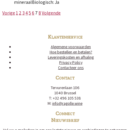
mineraal
Biologisch: Ja
Vorige
1
2
3
4
5
6
7
8
Volgende
Klantenservice
Algemene voorwaarden
Hoe bestellen en betalen?
Leveringskosten en afhaling
Privacy Policy
Contacteer ons
Contact
Tervurenlaan 106
1040 Brussel
T: +32 496 105 538
M:
info@ragolle.wine
Connect
Nieuwsbrief
Vul uw e-mailadres in om ons laatste nieuws en aanbiedingen te ontvangen