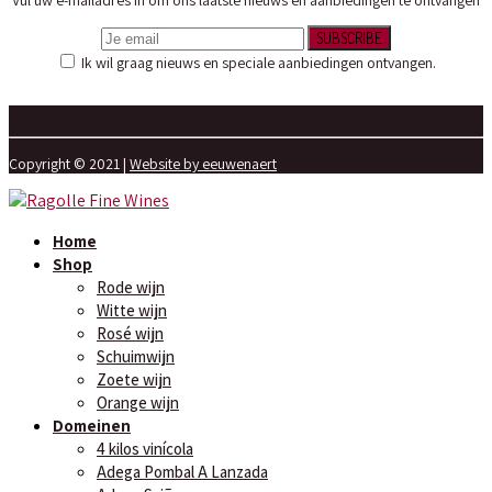
SUBSCRIBE
Ik wil graag nieuws en speciale aanbiedingen ontvangen.
Copyright © 2021 |
Website by eeuwenaert
Home
Shop
Rode wijn
Witte wijn
Rosé wijn
Schuimwijn
Zoete wijn
Orange wijn
Domeinen
4 kilos vinícola
Adega Pombal A Lanzada