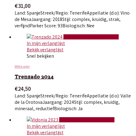
€
31,00
Land: Spanje
Streek/Regio: Tenerife
Appellatie (d.o): Vino
de Mesa
Jaargang: 2018
Stijl: complex, kruidig, strak,
verfijnd
Parker Score: 93
Biologisch: Nee
TOEVOEGEN AAN WINKELWAGEN
In mijn verlanglijst
Bekijk verlanglijst
Snel bekijken
Witte wijn
Trenzado 2024
€
24,50
Land: Spanje
Streek/Regio: Tenerife
Appellatie (d.o): Valle
de la Orotova
Jaargang: 2024
Stijl: complex, kruidig,
mineraal, reductief
Biologisch: Ja
TOEVOEGEN AAN WINKELWAGEN
In mijn verlanglijst
Bekijk verlanglijst