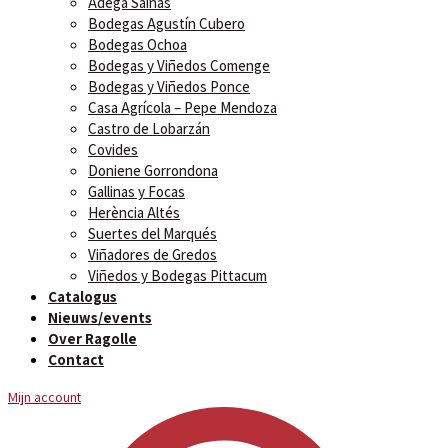
Adega Saiñas
Bodegas Agustín Cubero
Bodegas Ochoa
Bodegas y Viñedos Comenge
Bodegas y Viñedos Ponce
Casa Agrícola – Pepe Mendoza
Castro de Lobarzán
Covides
Doniene Gorrondona
Gallinas y Focas
Herència Altés
Suertes del Marqués
Viñadores de Gredos
Viñedos y Bodegas Pittacum
Catalogus
Nieuws/events
Over Ragolle
Contact
Mijn account