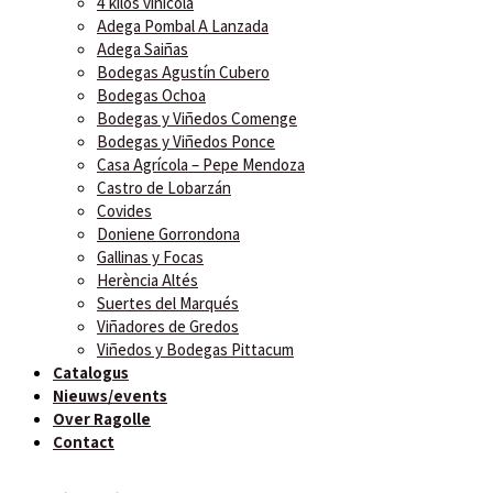
4 kilos vinícola
Adega Pombal A Lanzada
Adega Saiñas
Bodegas Agustín Cubero
Bodegas Ochoa
Bodegas y Viñedos Comenge
Bodegas y Viñedos Ponce
Casa Agrícola – Pepe Mendoza
Castro de Lobarzán
Covides
Doniene Gorrondona
Gallinas y Focas
Herència Altés
Suertes del Marqués
Viñadores de Gredos
Viñedos y Bodegas Pittacum
Catalogus
Nieuws/events
Over Ragolle
Contact